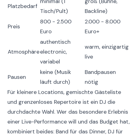
minimal (1
groß (Bühne,
Platzbedarf
Tisch/Pult)
Backline)
800 - 2.500
2.000 - 8.000
Preis
Euro
Euro+
authentisch
warm, einzigartig
Atmosphäre
electronic,
live
variabel
keine (Musik
Bandpausen
Pausen
läuft durch)
nötig
Für kleinere Locations, gemischte Gästeliste
und grenzenloses Repertoire ist ein DJ die
durchdachte Wahl. Wer das besondere Erlebnis
einer Live-Performance will und das Budget hat,
kombiniert beides: Band für das Dinner, DJ für