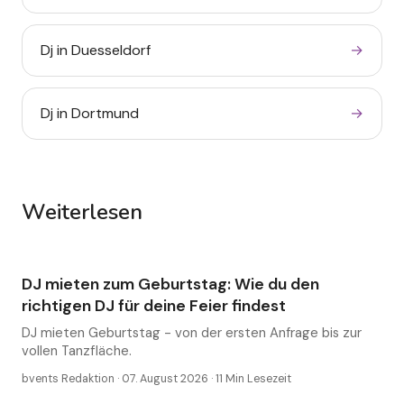
Geburtstag: Wie du den
richtigen DJ für deine
Dj in Duesseldorf
→
Feier findest
.
DJ mieten Geburtstag - von der ersten
Anfrage bis zur vollen Tanzfläche.
Dj in Dortmund
→
DJ für Geburtstag in der
Weiterlesen
Eventwelt
Nähe finden - so gelingt
die Suche
.
DJ mieten zum Geburtstag: Wie du den
DJ
DJ für Geburtstag in der Nähe: wie du den
richtigen DJ für deine Feier findest
richtigen Act buchst, bevor die Termine weg
sind.
DJ mieten Geburtstag - von der ersten Anfrage bis zur
vollen Tanzfläche.
bvents Redaktion ·
07. August 2026
·
11
Min Lesezeit