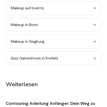
Makeup auf bvents
→
Contouring Anleitung
Makeup in Bonn
→
Anfänger: Dein Weg zu
konturierten Wangen
Makeup in Siegburg
→
ohne Streifen
.
Eine ehrliche contouring anleitung anfänger -
mit Pinsel-Guide, Schritt-für-Schritt-Plan und
Quiz Gameshows in Krefeld
→
Tipps für ovale, runde und herzförmige
Gesichter.
Weiterlesen
Eventwelt
Makeup fürs Event
buchen: So findest du
den richtigen Artist
.
Contouring Anleitung Anfänger: Dein Weg zu
Makeup