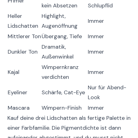
Primer
kein Absetzen
Schlupflid
Heller
Highlight,
Immer
Lidschatten
Augenöffnung
Mittlerer Ton
Übergang, Tiefe
Immer
Dramatik,
Dunkler Ton
Immer
Außenwinkel
Wimpernkranz
Kajal
Immer
verdichten
Nur für Abend-
Eyeliner
Schärfe, Cat-Eye
Look
Mascara
Wimpern-Finish
Immer
Kauf deine drei Lidschatten als fertige Palette in
einer Farbfamilie. Die Pigmentdichte ist dann
aufeinander abgestimmt, und du musst nicht