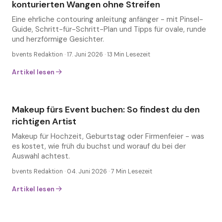
konturierten Wangen ohne Streifen
Makeup für Hochzeit, Geburtstag oder
Firmenfeier - was es kostet, wie früh du buchst
Eine ehrliche contouring anleitung anfänger - mit Pinsel-
und worauf du bei der Auswahl achtest.
Guide, Schritt-für-Schritt-Plan und Tipps für ovale, runde
und herzförmige Gesichter.
bvents Redaktion ·
17. Juni 2026
·
13
Min Lesezeit
→
Eventwelt
Artikel lesen
Makeup fürs Event buchen: So findest du den
Makeup
richtigen Artist
Makeup für Hochzeit, Geburtstag oder Firmenfeier - was
es kostet, wie früh du buchst und worauf du bei der
Auswahl achtest.
bvents Redaktion ·
04. Juni 2026
·
7
Min Lesezeit
→
Artikel lesen