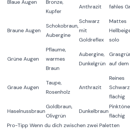
Blaue Augen
Bronze,
Anthrazit
fahles G
Kupfer
Schwarz
Mattes
Schokobraun,
Braune Augen
mit
Hellbeig
Aubergine
Goldreflex
solo
Pflaume,
Aubergine,
Grasgrü
Grüne Augen
warmes
Dunkelgrün
auf dem 
Braun
Reines
Taupe,
Graue Augen
Anthrazit
Schwarz
Rosenholz
flächig
Goldbraun,
Pinktöne
Haselnussbraun
Dunkelbraun
Olivgrün
flächig
Pro-Tipp
Wenn du dich zwischen zwei Paletten