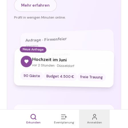
Mehr erfahren
Profil in wenigen Minuten online.
Anfrage · Firmenfeier
gestern
Neue Anfrage
Dezember
45 Gäste
Hochzeit im Juni
vor 2 Stunden · Düsseldorf
90 Gäste
Budget 4.500 €
freie Trauung
Mehr Sichtbarkeit
in Düsseldorf und Umgebung
Erkunden
Eventplanung
Anmelden