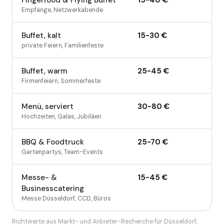
Fingerfood & Flying Buffet
15
-
40
€
Empfänge, Netzwerkabende
Buffet, kalt
15
-
30
€
private Feiern, Familienfeste
Buffet, warm
25
-
45
€
Firmenfeiern, Sommerfeste
Menü, serviert
30
-
80
€
Hochzeiten, Galas, Jubiläen
BBQ & Foodtruck
25
-
70
€
Gartenpartys, Team-Events
Messe- &
15
-
45
€
Businesscatering
Messe Düsseldorf, CCD, Büros
Richtwerte aus Markt- und Anbieter-Recherche für Düsseldorf,