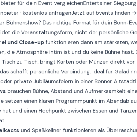
ieter für dein Event vergleichen
Entertainer Siegburg 
 Anbieter · kostenlos anfragen
Jetzt auf bvents finden →
er Bühnenshow? Das richtige Format für dein Bonn-Ev
idet die Veranstaltungsform, nicht der persönliche 
rei und Close-up
funktionieren dann am stärksten, w
en, die Atmosphäre intim ist und du keine Bühne hast. 
Tisch zu Tisch, bringt Karten oder Münzen direkt vor
das schafft persönliche Verbindung. Ideal für Galadinn
oder private Jubiläumsfeiern in einer Bonner Altstadtl
ws
brauchen Bühne, Abstand und Aufmerksamkeit ein
Sie setzen einen klaren Programmpunkt im Abendablau
 hat und einen Hochpunkt zwischen Essen und Tanzen 
at.
lkacts
und Spaßkellner funktionieren als Überrasc