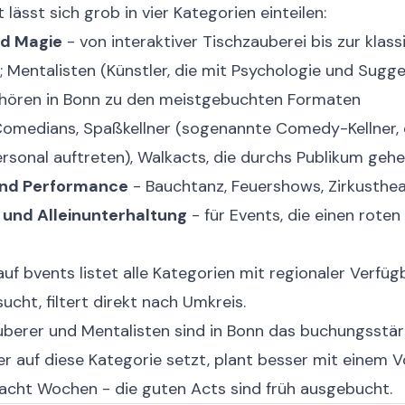
lässt sich grob in vier Kategorien einteilen:
nd Magie
- von interaktiver Tischzauberei bis zur klas
Mentalisten (Künstler, die mit Psychologie und Sugge
ehören in Bonn zu den meistgebuchten Formaten
omedians, Spaßkellner (sogenannte Comedy-Kellner, d
rsonal auftreten), Walkacts, die durchs Publikum geh
nd Performance
- Bauchtanz, Feuershows, Zirkusthe
und Alleinunterhaltung
- für Events, die einen roten
auf bvents
listet alle Kategorien mit regionaler Verfüg
ucht, filtert direkt nach Umkreis.
berer und Mentalisten sind in Bonn das buchungsstär
 auf diese Kategorie setzt, plant besser mit einem V
acht Wochen - die guten Acts sind früh ausgebucht.