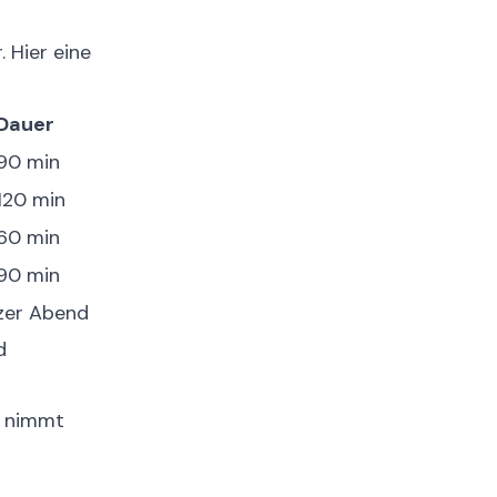
. Hier eine
Dauer
90 min
120 min
60 min
90 min
zer Abend
d
h nimmt