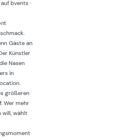
auf bvents ·
ent
Geschmack.
enn Gäste an
Der Künstler
 die Nasen
ers in
ocation.
es größeren
f. Wer mehr
will, wählt
hungsmoment