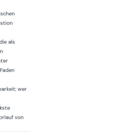
sischen
stion
ie als
en
ater
 Faden
barkeit; wer
kste
orlauf von