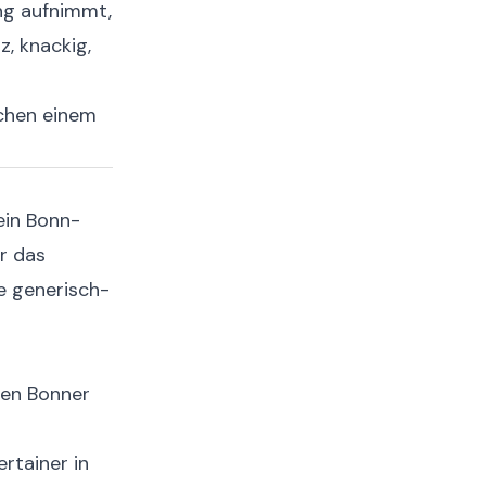
ung aufnimmt,
z, knackig,
chen einem
ein Bonn-
r das
ne generisch-
den Bonner
ertainer in