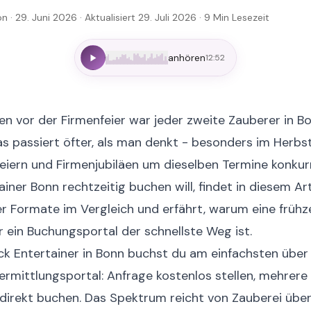
ion
· 29. Juni 2026
· Aktualisiert 29. Juli 2026
·
9
Min Lesezeit
anhören
12:52
 vor der Firmenfeier war jeder zweite Zauberer in Bo
s passiert öfter, als man denkt - besonders im Herbs
iern und Firmenjubiläen um dieselben Termine konkur
ainer Bonn rechtzeitig buchen will, findet in diesem Art
r Formate im Vergleich und erfährt, warum eine frühz
 ein Buchungsportal der schnellste Weg ist.
ck
Entertainer in Bonn buchst du am einfachsten über 
ermittlungsportal: Anfrage kostenlos stellen, mehrer
, direkt buchen. Das Spektrum reicht von Zauberei üb