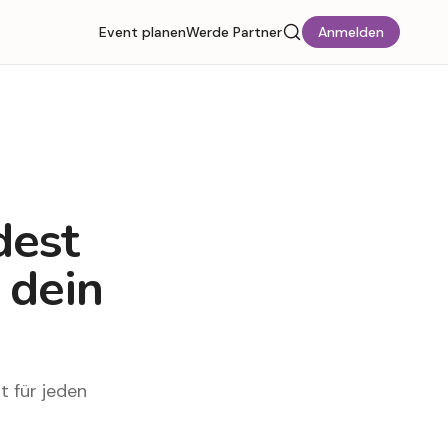
Event planen
Werde Partner
Anmelden
dest
 dein
t für jeden