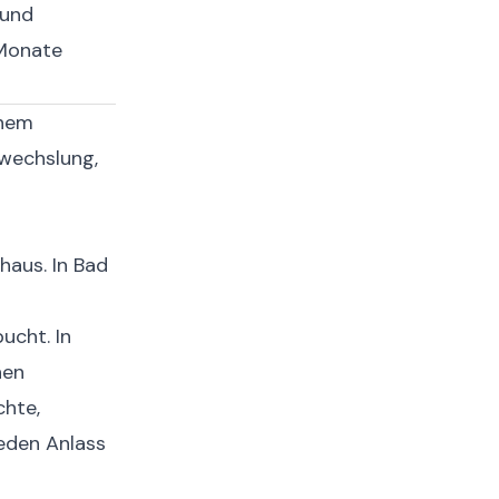
 und
 Monate
inem
wechslung,
haus. In Bad
ucht. In
nen
chte,
jeden Anlass