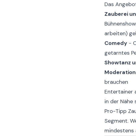
Das Angebot 
Zauberei u
Bühnenshow; 
arbeiten) g
Comedy
- C
getarntes Pe
Showtanz u
Moderation 
brauchen
Entertainer 
in der Nähe s
Pro-Tipp
Zau
Segment. Wer
mindestens 