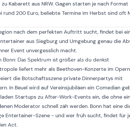
s zu Kabarett aus NRW. Gagen starten je nach Format
i rund 200 Euro, beliebte Termine im Herbst sind oft
egion nach dem perfekten Auftritt sucht, findet bei e
Entertainer aus Siegburg und Umgebung
genau die Ab
nner Event unvergesslich macht.
in Bonn: Das Spektrum ist größer als du denkst
ropole liefert mehr als Beethoven-Konzerte im Opern
iert die Botschaftsszene private Dinnerpartys mit
rn. In Beuel wird auf Vereinsjubiläen ein Comedian geb
laden Startups zu After-Work-Events ein, die ohne ei
enen Moderator schnell zäh werden. Bonn hat eine di
e Entertainer-Szene - und wer früh sucht, findet für 
en Act.