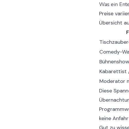
Was ein Ente
Preise varii
Übersicht au
Tischzauber
Comedy-Wa
Bühnenshow 
Kabarettist 
Moderator m
Diese Spanne
Übernachtun
Programmwün
keine Anfahr
Gut zu wiss