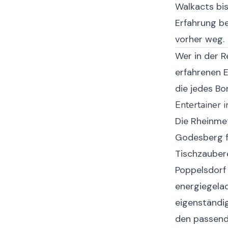
Walkacts bi
Erfahrung be
vorher weg.
Wer in der R
erfahrenen
die jedes Bo
Entertainer 
Die Rheinmet
Godesberg fe
Tischzaubere
Poppelsdorf 
energiegelad
eigenständig
den passend