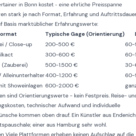
rtainer in Bonn kostet - eine ehrliche Preisspanne
eren stark je nach Format, Erfahrung und Auftrittsdauer
f Basis marktüblicher Erfahrungswerte:
Format
Typische Gage (Orientierung)
ei / Close-up
200-500 €
60-
lkact
300-600 €
60-
(Zauberei)
500-1.500 €
30-
/ Alleinunterhalter
400-1.200 €
60-
it Showeinlagen
600-2.000 €
gan
n sind Orientierungswerte - kein Festpreis. Reise- un
gskosten, technischer Aufwand und individuelle
sche kommen oben drauf. Ein Künstler aus Endenic
tspauschale; einer aus Hamburg sehr wohl.
en
Viele Plattformen erheben keinen Aufschlag auf die