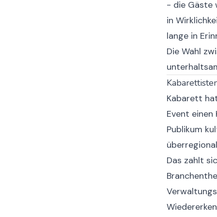
- die Gäste 
in Wirklichk
lange in Eri
Die Wahl zw
unterhaltsa
Kabarettiste
Kabarett hat
Event einen
Publikum kul
überregiona
Das zahlt si
Branchenthem
Verwaltungs
Wiedererken