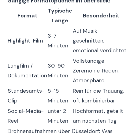
Gängige Formatoptionen im Überblick:
Typische
Format
Besonderheit
Länge
Auf Musik
3-7
Highlight-Film
geschnitten,
Minuten
emotional verdichtet
Vollständige
Langfilm /
30-90
Zeremonie, Reden,
Dokumentation
Minuten
Atmosphäre
Standesamts-
5-15
Rein für die Trauung,
Clip
Minuten
oft kombinierbar
Social-Media-
unter 2
Hochformat, geteilt
Reel
Minuten
am nächsten Tag
Drohnenaufnahmen über Düsseldorf: Was