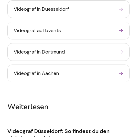
Videograf in Duesseldorf
→
Videograf auf bvents
→
Videograf Düsseldorf:
So findest du den
Videograf in Dortmund
→
Richtigen für dein Event
.
Videograf Düsseldorf - vom Hochzeitsfilm
über Eventdokumentation bis zum Imagefilm
Videograf in Aachen
→
für dein Unternehmen.
Weiterlesen
Eventwelt
Eventlocation Hochzeit
in der Nähe: Zwei Wege
zum perfekten Ja-Wort
.
Videograf Düsseldorf: So findest du den
Videograf Düsseldorf