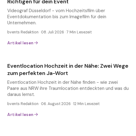
Richtigen für dein Event
Eventlocation Hochzeit in der Nähe finden - wie
zwei Paare aus NRW ihre Traumlocation
Videograf Düsseldorf - vom Hochzeitsfilm über
entdeckten und was du daraus lernst.
Eventdokumentation bis zum Imagefilm für dein
Unternehmen.
bvents Redaktion ·
08. Juli 2026
·
7
Min Lesezeit
→
Eventwelt
Artikel lesen
Eventlocation Hochzeit in der Nähe: Zwei Wege
Eventlocation
zum perfekten Ja-Wort
Eventlocation Hochzeit in der Nähe finden - wie zwei
Paare aus NRW ihre Traumlocation entdeckten und was du
daraus lernst.
bvents Redaktion ·
06. August 2026
·
12
Min Lesezeit
→
Artikel lesen