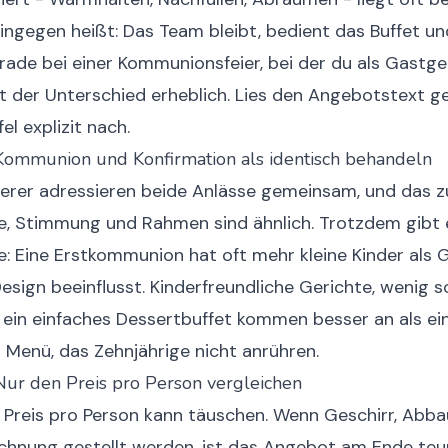
hingegen heißt: Das Team bleibt, bedient das Buffet 
rade bei einer Kommunionsfeier, bei der du als Gastg
 ist der Unterschied erheblich. Lies den Angebotstext 
el explizit nach.
: Kommunion und Konfirmation als identisch behandeln
terer adressieren beide Anlässe gemeinsam, und das z
, Stimmung und Rahmen sind ähnlich. Trotzdem gibt 
: Eine Erstkommunion hat oft mehr kleine Kinder als 
esign beeinflusst. Kinderfreundliche Gerichte, wenig s
 ein einfaches Dessertbuffet kommen besser an als ei
Menü, das Zehnjährige nicht anrühren.
: Nur den Preis pro Person vergleichen
r Preis pro Person kann täuschen. Wenn Geschirr, Abb
echnung gestellt werden, ist das Angebot am Ende teur