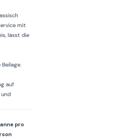
assisch
ervice mit
s, lässt die
 Beilage.
ng auf
n und
panne pro
rson