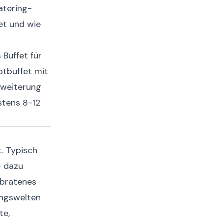
Catering-
et und wie
Buffet für
ptbuffet mit
rweiterung
stens 8-12
. Typisch
- dazu
ebratenes
ungswelten
te,