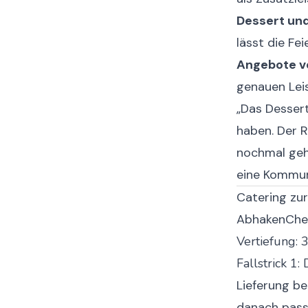
Dessert und
lässt die Fe
Angebote v
genauen Leis
„Das Dessert
haben. Der 
nochmal geh
eine Kommu
Catering zur
Abhaken
Che
Vertiefung: 
Fallstrick 1
Lieferung be
danach passi