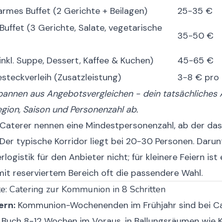
rmes Buffet (2 Gerichte + Beilagen)
25-35 €
Buffet (3 Gerichte, Salate, vegetarische
35-50 €
(inkl. Suppe, Dessert, Kaffee & Kuchen)
45-65 €
steckverleih (Zusatzleistung)
3-8 € pro
pannen aus Angebotsvergleichen - dein tatsächliches
gion, Saison und Personenzahl ab.
 Caterer nennen eine Mindestpersonenzahl, ab der da
 Der typische Korridor liegt bei 20-30 Personen. Daru
erlogistik für den Anbieter nicht; für kleinere Feiern ist 
it reserviertem Bereich oft die passendere Wahl.
te: Catering zur Kommunion in 8 Schritten
ern:
Kommunion-Wochenenden im Frühjahr sind bei Ca
 Buch 8-12 Wochen im Voraus, in Ballungsräumen wie K