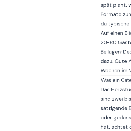
spät plant, 
Formate zum
du typische 
Auf einen Bli
20-80 Gäste
Beilagen; D
dazu. Gute A
Wochen im V
Was ein Cate
Das Herzstü
sind zwei bi
sättigende B
oder gedüns
hat, achtet 