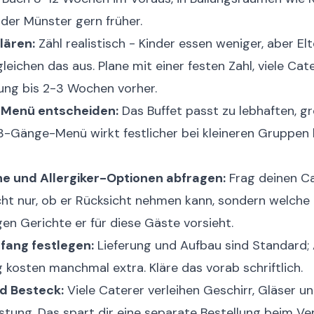
der Münster gern früher.
lären:
Zähl realistisch - Kinder essen weniger, aber El
leichen das aus. Plane mit einer festen Zahl, viele Cat
ung bis 2-3 Wochen vorher.
 Menü entscheiden:
Das Buffet passt zu lebhaften, g
3-Gänge-Menü wirkt festlicher bei kleineren Gruppen 
e und Allergiker-Optionen abfragen:
Frag deinen C
cht nur, ob er Rücksicht nehmen kann, sondern welche
en Gerichte er für diese Gäste vorsieht.
fang festlegen:
Lieferung und Aufbau sind Standard;
 kosten manchmal extra. Kläre das vorab schriftlich.
d Besteck:
Viele Caterer verleihen Geschirr, Gläser u
istung. Das spart dir eine separate Bestellung beim Ver