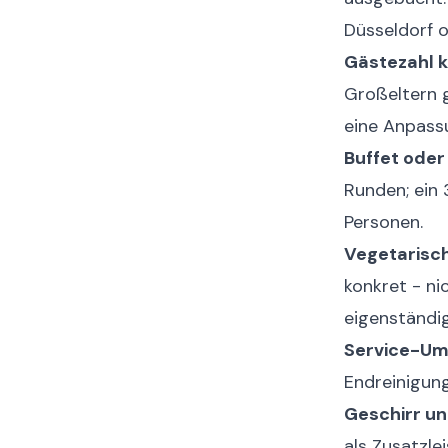
Düsseldorf o
Gästezahl k
Großeltern g
eine Anpass
Buffet oder
Runden; ein 
Personen.
Vegetarisch
konkret - ni
eigenständig
Service-Um
Endreinigung
Geschirr un
als Zusatzle