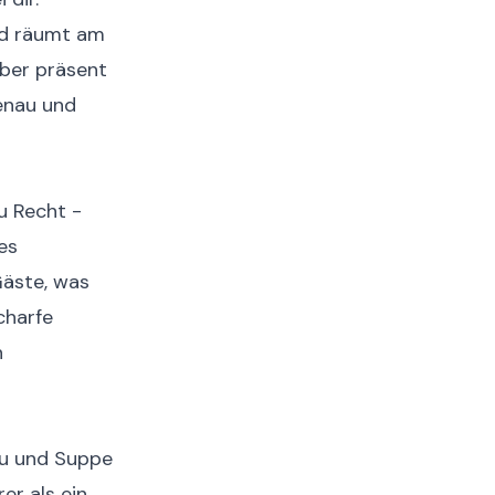
und räumt am
eber präsent
genau und
u Recht -
es
Gäste, was
charfe
n
au und Suppe
er als ein