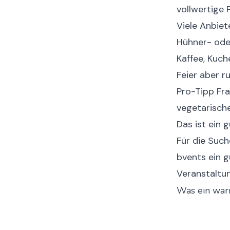
vollwertige 
Viele Anbiet
Hühner- ode
Kaffee, Kuch
Feier aber r
Pro-Tipp
Fra
vegetarische
Das ist ein 
Für die Such
bvents
ein g
Veranstaltun
Was ein war