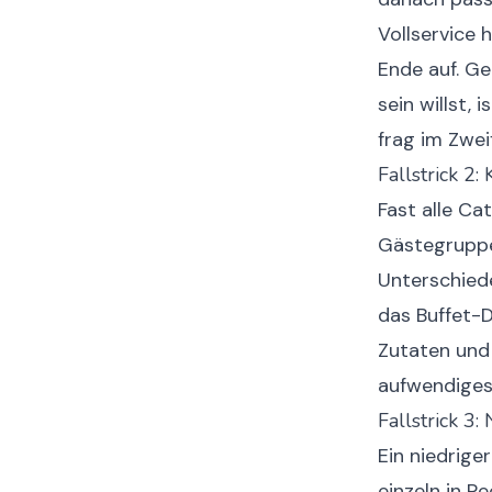
Vollservice 
Ende auf. Ge
sein willst,
frag im Zweif
Fallstrick 2
Fast alle Ca
Gästegruppe
Unterschiede
das Buffet-D
Zutaten und
aufwendiges 
Fallstrick 3
Ein niedrige
einzeln in R