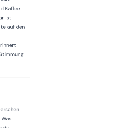
d Kaffee
r ist.
hte auf den
rinnert
e Stimmung
übersehen
. Was
 dir.