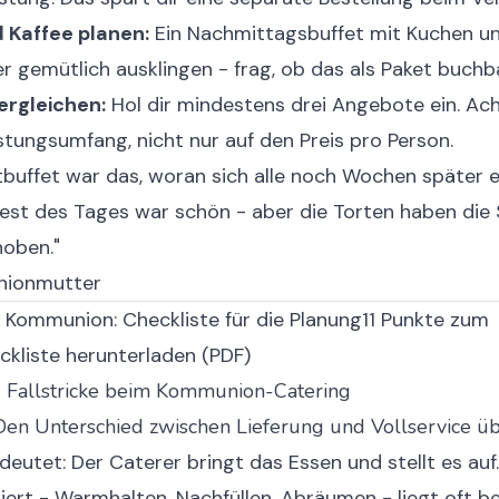
 Kaffee planen:
Ein Nachmittagsbuffet mit Kuchen un
ier gemütlich ausklingen - frag, ob das als Paket buchba
ergleichen:
Hol dir mindestens drei Angebote ein. Ac
tungsumfang, nicht nur auf den Preis pro Person.
buffet war das, woran sich alle noch Wochen später e
Rest des Tages war schön - aber die Torten haben di
oben."
nionmutter
 Kommunion: Checkliste für die Planung
11 Punkte zum
ckliste herunterladen (PDF)
3 Fallstricke beim Kommunion-Catering
: Den Unterschied zwischen Lieferung und Vollservice 
deutet: Der Caterer bringt das Essen und stellt es auf
ert - Warmhalten, Nachfüllen, Abräumen - liegt oft bei