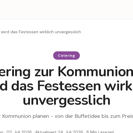
wird das Festessen wirklich unvergesslich
Catering
ering zur Kommunion
d das Festessen wirk
unvergesslich
r Kommunion planen - von der Buffetidee bis zum Preis
ion
· 02. Juli 2026
· Aktualisiert 24. Juli 2026
·
8
Min Lesezeit