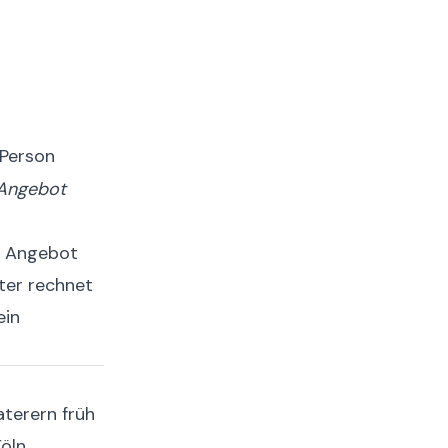
 Person
 Angebot
s Angebot
nter rechnet
ein
terern früh
öln,