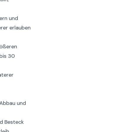
tern und
erer erlauben
rößeren
bis 30
aterer
 Abbau und
nd Besteck
leih.