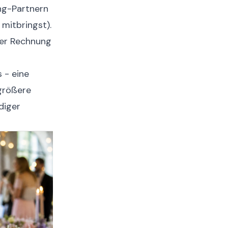
ing-Partnern
mitbringst).
 der Rechnung
 - eine
 größere
diger