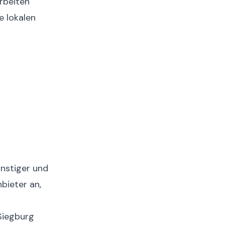
rbeiten
e lokalen
nstiger und
nbieter an,
Siegburg