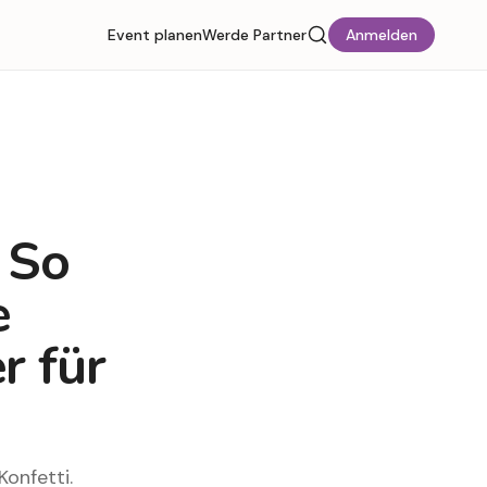
Event planen
Werde Partner
Anmelden
 So
e
r für
onfetti.