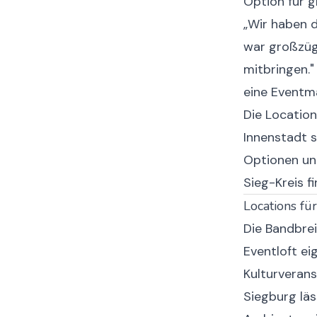
Option für g
„Wir haben d
war großzüg
mitbringen."
eine Eventm
Die Location
Innenstadt 
Optionen un
Sieg-Kreis f
Locations für
Die Bandbrei
Eventloft ei
Kulturveran
Siegburg
läs