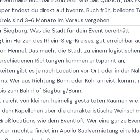
venthalle. Buchbare Anbieter wie das Quizloft, das E
eper findest du direkt auf bvents. Buch früh, beliebte 
Kreis sind 3-6 Monate im Voraus vergeben.
 Siegburg: Was die Stadt für dein Event bereithält
gt im Herzen des Rhein-Sieg-Kreises, gut erreichbar a
on Hennef. Das macht die Stadt zu einem logistischen 
erschiedenen Richtungen kommen entspannt an,
eiten gibt es je nach Location vor Ort oder in der Nä
ms. Wer aus Richtung Bonn oder Köln anreist, kommt 
 bis zum Bahnhof Siegburg/Bonn.
 reicht von kleinen, heimelig gestalteten Räumen wie
 dem Kapellchen über die charakteristische Weinschmi
 Großlocations wie dem Eventloft. Wer eine ganze Even
ten möchte, findet im Apollo Saalvermietung eine kla