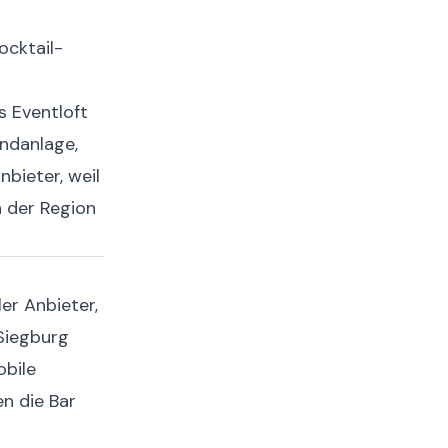
ocktail-
s Eventloft
ndanlage,
bieter, weil
n der Region
er Anbieter,
 Siegburg
obile
en die Bar