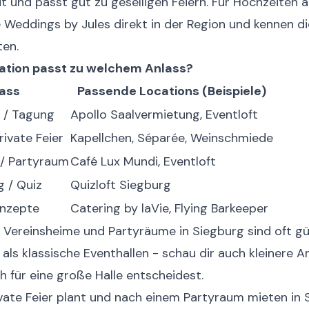
 und passt gut zu geselligen Feiern. Für Hochzeiten a
 Weddings by Jules direkt in der Region und kennen di
en.
ation passt zu welchem Anlass?
ass
Passende Locations (Beispiele)
 / Tagung
Apollo Saalvermietung, Eventloft
rivate Feier
Kapellchen, Séparée, Weinschmiede
/ Partyraum
Café Lux Mundi, Eventloft
g / Quiz
Quizloft Siegburg
onzepte
Catering by laVie, Flying Barkeeper
Vereinsheime und Partyräume in Siegburg sind oft gü
 als klassische Eventhallen - schau dir auch kleinere A
h für eine große Halle entscheidest.
vate Feier plant und nach einem Partyraum mieten in 