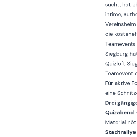
sucht, hat e
intime, auth
Vereinsheim 
die kostenef
Teamevents 
Siegburg hat
Quizloft Sie
Teamevent e
Für aktive F
eine Schnitz
Drei gängig
Quizabend
-
Material nöt
Stadtrallyе