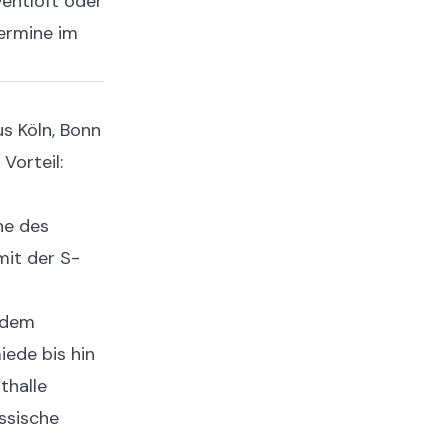
ventloft oder
Termine im
us Köln, Bonn
Vorteil:
he des
mit der S-
 dem
ede bis hin
thalle
ssische