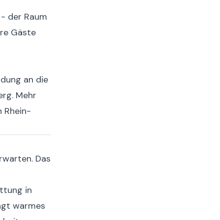
t - der Raum
ere Gäste
ndung an die
erg. Mehr
h Rhein-
erwarten. Das
ttung in
ingt warmes