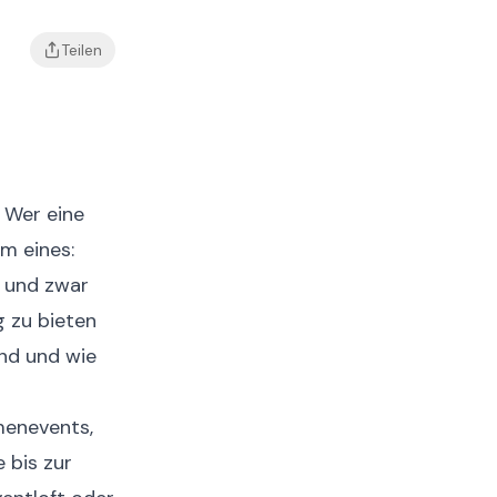
Teilen
 Wer eine
em eines:
- und zwar
g zu bieten
nd und wie
menevents,
 bis zur