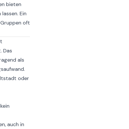
en bieten
 lassen. Ein
e Gruppen oft
t
. Das
rragend als
gsaufwand.
Altstadt oder
 kein
en, auch in