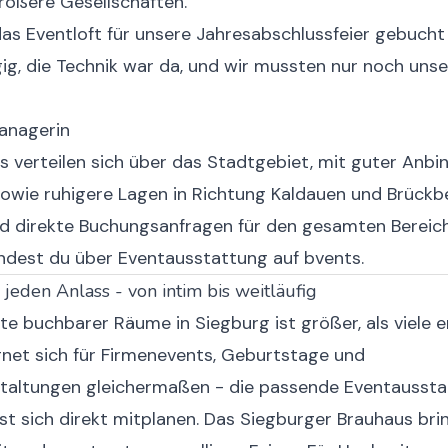
rößere Gesellschaften.
as Eventloft für unsere Jahresabschlussfeier gebuch
ig, die Technik war da, und wir mussten nur noch uns
anagerin
s verteilen sich über das Stadtgebiet, mit guter Anbi
sowie ruhigere Lagen in Richtung Kaldauen und Brückb
d direkte Buchungsanfragen für den gesamten Bereic
indest du über
Eventausstattung auf bvents
.
 jeden Anlass - von intim bis weitläufig
te buchbarer Räume in Siegburg ist größer, als viele 
gnet sich für Firmenevents, Geburtstage und
staltungen gleichermaßen - die passende
Eventaussta
st sich direkt mitplanen. Das Siegburger Brauhaus br