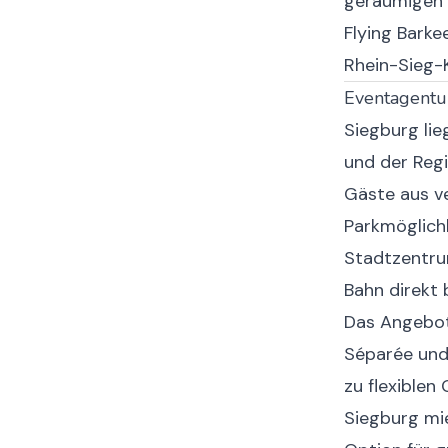
geräumigen E
Flying Barke
Rhein-Sieg-
Eventagentur
Siegburg lie
und der Regi
Gäste aus v
Parkmöglichk
Stadtzentru
Bahn direkt
Das Angebot
Séparée und
zu flexiblen
Siegburg mie