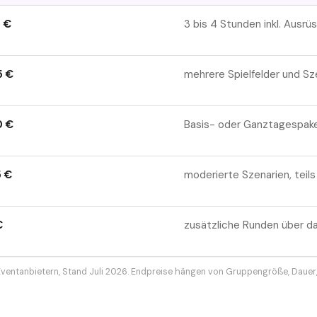
5
€
3 bis 4 Stunden inkl. Ausr
5
€
mehrere Spielfelder und S
0
€
Basis- oder Ganztagespaket
5
€
moderierte Szenarien, teil
€
zusätzliche Runden über da
Eventanbietern, Stand Juli 2026. Endpreise hängen von Gruppengröße, Dauer