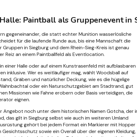
Halle: Paintball als Gruppenevent in
ern gegeneinander, die statt echter Munition wasserlösliche
cheidet für die laufende Runde aus, bis eine Mannschaft die
Für Gruppen in Siegburg und dem Rhein-Sieg-Kreis ist genau
 Reiz an einem Paintballfeld als Eventlocation.
in einer Halle oder auf einem Kunstrasenfeld mit aufblasbaren
en inklusive. Wer es weitläufiger mag, wählt Woodsball auf
nd, Gräben und natürlicher Deckung, wie es die hügelige
Wahnbachtal oder ein Naturschutzgebiet am Stadtrand, gut
nen Missionen wie Fahne erobern oder Basis verteidigen, die
rator eignen.
ihr Angebot noch unter dem historischen Namen Gotcha, der i
d, das gilt in Siegburg selbst wie auch im weiteren Umland
Ausrüstung gehört bei jedem Format ein Markierer mit Hopper
m Gesichtsschutz sowie ein Overall über der eigenen Kleidung,