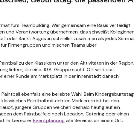
ormat fürs Teambuilding. Wer gemeinsam eine Basis verteidigt
hen und Verantwortung übernehmen, das schweißt Kolleginne
dorf oder Sankt Augustin schneller zusammen als jedes Seminar
ra für Firmengruppen und mischen Teams über
intball zu den Klassikern unter den Aktivitäten in der Region
ng liefern, die eine JGA-Gruppe sucht. Oft wird das
r einer Runde am Marktplatz in der Innenstadt danach
aintball ebenfalls eine beliebte Wahl. Beim Kindergeburtstag
: klassisches Paintball mit echten Markierern ist bei den
rlaubt, jüngere Gruppen weichen deshalb häufig auf ein
neben dem Paintballfeld noch Location, Catering oder einen
et ihr bei eurer
Eventplanung
alle Services an einem Ort.