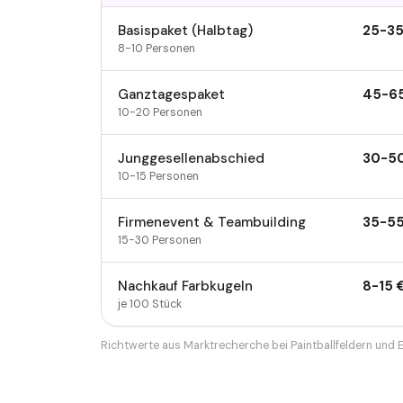
Basispaket (Halbtag)
25
-
3
8-10 Personen
Ganztagespaket
45
-
6
10-20 Personen
Junggesellenabschied
30
-
5
10-15 Personen
Firmenevent & Teambuilding
35
-
5
15-30 Personen
Nachkauf Farbkugeln
8
-
15
je 100 Stück
Richtwerte aus Marktrecherche bei Paintballfeldern und 