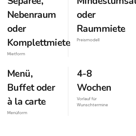
Separee,
Mindestumsa
Nebenraum
oder
oder
Raummiete
Komplettmiete
Preismodell
Mietform
Menü,
4-8
Buffet oder
Wochen
à la carte
Vorlauf für
Wunschtermine
Menüform