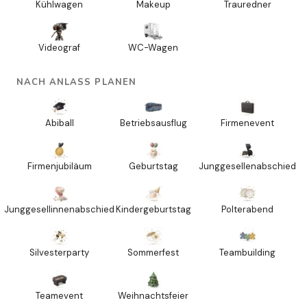
Kühlwagen
Makeup
Trauredner
Videograf
WC-Wagen
NACH ANLASS PLANEN
Abiball
Betriebsausflug
Firmenevent
Firmenjubiläum
Geburtstag
Junggesellenabschied
Junggesellinnenabschied
Kindergeburtstag
Polterabend
Silvesterparty
Sommerfest
Teambuilding
Teamevent
Weihnachtsfeier