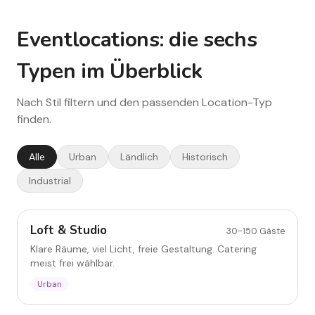
Eventlocations: die sechs
Typen im Überblick
Nach Stil filtern und den passenden Location-Typ
finden.
Alle
Urban
Ländlich
Historisch
Industrial
Loft & Studio
Loft & Studio
30-150
Gäste
Klare Räume, viel Licht, freie Gestaltung. Catering
meist frei wählbar.
Urban
Scheune & Gutshof